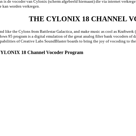
n is de vocoder van Cylonix (scherm afgebeeld hiernaast) die via internet verkreg
e kan worden verkregen.
THE CYLONIX 18 CHANNEL V
d like the Cylons from Battlestar Galactica, and make music as cool as Kraftwerk (
s 95 program is a digital emulation of the great analog filter bank vocoders of d
apabilities of Creative Labs SoundBlaster boards to bring the joy of vocoding to th
e CYLONIX 18 Channel Vocoder Program