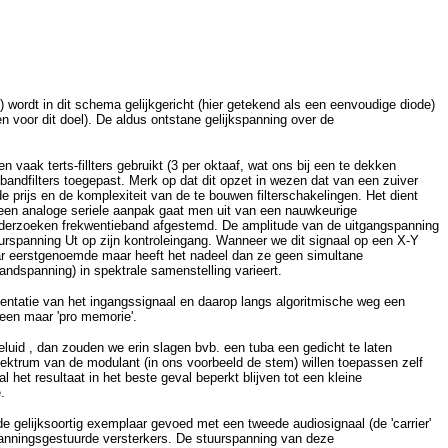
wordt in dit schema gelijkgericht (hier getekend als een eenvoudige diode)
n voor dit doel). De aldus ontstane gelijkspanning over de
 vaak terts-fillters gebruikt (3 per oktaaf, wat ons bij een te dekken
bandfilters toegepast. Merk op dat dit opzet in wezen dat van een zuiver
 prijs en de komplexiteit van de te bouwen filterschakelingen. Het dient
j een analoge seriele aanpak gaat men uit van een nauwkeurige
 onderzoeken frekwentieband afgestemd. De amplitude van de uitgangspanning
uurspanning Ut op zijn kontroleingang. Wanneer we dit signaal op een X-Y
ar eerstgenoemde maar heeft het nadeel dan ze geen simultane
andspanning) in spektrale samenstelling varieert.
sentatie van het ingangssignaal en daarop langs algoritmische weg een
leen maar 'pro memorie'.
luid , dan zouden we erin slagen bvb. een tuba een gedicht te laten
pektrum van de modulant (in ons voorbeeld de stem) willen toepassen zelf
et resultaat in het beste geval beperkt blijven tot een kleine
.
gelijksoortig exemplaar gevoed met een tweede audiosignaal (de 'carrier'
 spanningsgestuurde versterkers. De stuurspanning van deze