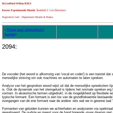
Dr.Godfried-Willem RAES
Kursus Experimentele Muziek
: Boekdeel 2: Live Electronics
Hogeschool Gent : Departement Muziek & Drama
Terug naar inhoudstafel
<
kursus
>
2094:
De vocoder (het woord is afkomstig van 'vocal en coder') is een toestel da
menselijke streving om ook machines en automaten te laten spreken.
Analyze van het gesproken woord wijst uit dat de menselijke spreekstem tijd
is. Ook de dynamiek van het stemgeluid is tijdens het normale spreken erg
vormen. In akoestische termen uitgedrukt: in de mogelijkheid op flexibele 
typische formant. Een formant is een los van de grondfrekwentie bestaande v
overgangen van de ene formant naar de andere -iets wat we in gewone taal 'a
Formanten van geluiden kunnen we achterhalen en analyseren via spektraala
gerealiseerd. De oudste en meest voor de hand liggende -maar daarom niet d