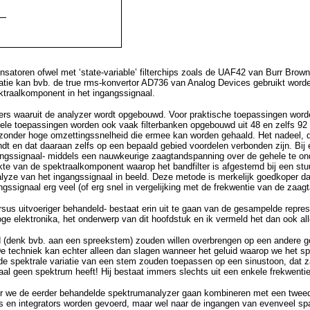
atoren ofwel met ‘state-variable’ filterchips zoals de UAF42 van Burr Brown) 
lisatie kan bvb. de true rms-konvertor AD736 van Analog Devices gebruikt worde
ktraalkomponent in het ingangssignaal.
lters waaruit de analyzer wordt opgebouwd. Voor praktische toepassingen worden
nele toepassingen worden ook vaak filterbanken opgebouwd uit 48 en zelfs 92 
jzonder hoge omzettingssnelheid die ermee kan worden gehaald. Het nadeel, de
indt en dat daaraan zelfs op een bepaald gebied voordelen verbonden zijn. Bi
d ingangssignaal- middels een nauwkeurige zaagtandspanning over de gehele te
rkte van de spektraalkomponent waarop het bandfilter is afgestemd bij een st
lyze van het ingangssignaal in beeld. Deze metode is merkelijk goedkoper d
ssignaal erg veel (of erg snel in vergelijking met de frekwentie van de zaagt
sus uitvoeriger behandeld- bestaat erin uit te gaan van de gesampelde repre
oge elektronika, het onderwerp van dit hoofdstuk en ik vermeld het dan ook al
d (denk bvb. aan een spreekstem) zouden willen overbrengen op een andere ge
. De techniek kan echter alleen dan slagen wanneer het geluid waarop we het s
spektrale variatie van een stem zouden toepassen op een sinustoon, dat zal h
al geen spektrum heeft! Hij bestaat immers slechts uit een enkele frekwentie
r we de eerder behandelde spektrumanalyzer gaan kombineren met een tweede 
chters en integrators worden gevoerd, maar wel naar de ingangen van evenveel