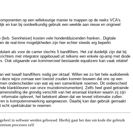
aalkomponenten op een willekeurige manier te mappen op de reeks VCA's.
jk en kan bij oordeelkundig gebruik een weelde aan nieuw en origineel
(bvb. Sennheiser) kosten vele honderdduizenden franken...Digitale
n de real-time mogelijkheden zijn hier echter steeds erg beperkt.
als voor de carrier slechts 5 bandfilters. Het zal duidelijk zijn dat bij
lijkrichters met integrator opgebouwd uit telkens een enkele op-amp met diode
ers. Ook uitgaande van kommercieel bestaande equalizers kan vaak relatief
wel twaalf bandfilters nodig per oktaaf. Willen we zo het hele audiobereik
 op deze wijze zomaar een toestel zouden kunnen bouwen dat ons op een
noemen onderscheiden van wat wij een samenklank noemen. Dit onderscheid
kende klankkleuren van onze muziekinstrumenten). Zelfs heel goed getrainde
enstelling die grondig verschilt van het arsenaal klanken waarin zij zijn
informatie oplevert, het betekent alleen dat we teveel informatie zullen
teren is komputerverwerking aangewezen. Daarbij kan dan gebruik gemaakt
t echt spektakulair te noemen.
eheel in software werden gebouwd. Hierbij gaat het dan om kode die gebruik
entium processor zelf.