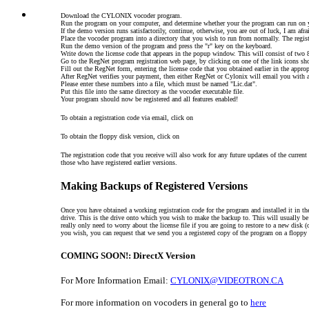
Download the CYLONIX vocoder program.
Run the program on your computer, and determine whether your the program can run on 
If the demo version runs satisfactorily, continue, otherwise, you are out of luck, I am afra
Place the vocoder program into a directory that you wish to run from normally. The registr
Run the demo version of the program and press the "r" key on the keyboard.
Write down the license code that appears in the popup window. This will consist of tw
Go to the RegNet program registration web page, by clicking on one of the link icons show
Fill out the RegNet form, entering the license code that you obtained earlier in the appropr
After RegNet verifies your payment, then either RegNet or Cylonix will email you with a 
Please enter these numbers into a file, which must be named "Lic.dat".
Put this file into the same directory as the vocoder executable file.
Your program should now be registered and all features enabled!
To obtain a registration code via email, click on
To obtain the floppy disk version, click on
The registration code that you receive will also work for any future updates of the curren
those who have registered earlier versions.
Making Backups of Registered Versions
Once you have obtained a working registration code for the program and installed it in th
drive. This is the drive onto which you wish to make the backup to. This will usually be a
really only need to worry about the license file if you are going to restore to a new disk (
you wish, you can request that we send you a registered copy of the program on a floppy 
COMING SOON!: DirectX Version
For More Information Email:
CYLONIX@VIDEOTRON.CA
For more information on vocoders in general go to
here