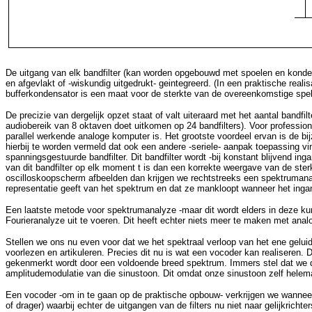
De uitgang van elk bandfilter (kan worden opgebouwd met spoelen en kondens
en afgevlakt of -wiskundig uitgedrukt- geintegreerd. (In een praktische rea
bufferkondensator is een maat voor de sterkte van de overeenkomstige spe
De precizie van dergelijk opzet staat of valt uiteraard met het aantal bandfi
audiobereik van 8 oktaven doet uitkomen op 24 bandfilters). Voor professio
parallel werkende analoge komputer is. Het grootste voordeel ervan is de bi
hierbij te worden vermeld dat ook een andere -seriele- aanpak toepassing v
spanningsgestuurde bandfilter. Dit bandfilter wordt -bij konstant blijven
van dit bandfilter op elk moment t is dan een korrekte weergave van de ste
oscilloskoopscherm afbeelden dan krijgen we rechtstreeks een spektrumana
representatie geeft van het spektrum en dat ze mankloopt wanneer het ingang
Een laatste metode voor spektrumanalyze -maar dit wordt elders in deze kur
Fourieranalyze uit te voeren. Dit heeft echter niets meer te maken met anal
Stellen we ons nu even voor dat we het spektraal verloop van het ene gelui
voorlezen en artikuleren. Precies dit nu is wat een vocoder kan realiseren
gekenmerkt wordt door een voldoende breed spektrum. Immers stel dat we de 
amplitudemodulatie van die sinustoon. Dit omdat onze sinustoon zelf helema
Een vocoder -om in te gaan op de praktische opbouw- verkrijgen we wannee
of drager) waarbij echter de uitgangen van de filters nu niet naar gelijkri