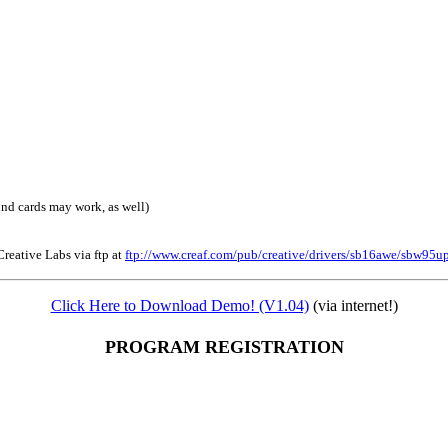
und cards may work, as well)
reative Labs via ftp at
ftp://www.creaf.com/pub/creative/drivers/sb16awe/sbw95u
Click Here to Download Demo! (V1.04)
(via internet!)
PROGRAM REGISTRATION