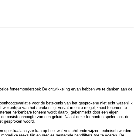
ekoppelde foneemonderzoek De ontwikkeling ervan hebben we te danken aan de
toonhoogtevariatie voor de betekenis van het gesprokene niet echt wezenlijk
wezenlijke van het spreken ligt vervat in onze mogelijkheid fonemen te
uisteraar herkenbare foneem wordt daarbij gekenmerkt door een eigen
met de basistoonhoogte van een geluid. Naast deze formanten spelen ook de
het gesproken woord.
n spektraalanalyze kan op heel wat verschillende wijzen technisch worden
mogelijke reeks fijn en precies gestemde bandfilters toe te voeren. De