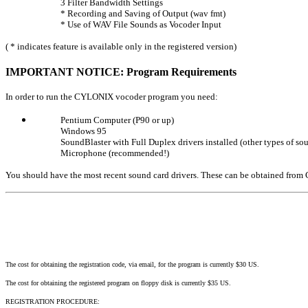
3 Filter Bandwidth Settings
* Recording and Saving of Output (wav fmt)
* Use of WAV File Sounds as Vocoder Input
( * indicates feature is available only in the registered version)
IMPORTANT NOTICE: Program Requirements
In order to run the CYLONIX vocoder program you need:
Pentium Computer (P90 or up)
Windows 95
SoundBlaster with Full Duplex drivers installed (other types of so
Microphone (recommended!)
You should have the most recent sound card drivers. These can be obtained from C
The cost for obtaining the registration code, via email, for the program is currently $30 US.
The cost for obtaining the registered program on floppy disk is currently $35 US.
REGISTRATION PROCEDURE: