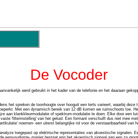
De Vocoder
t aanvankelijk werd gebruikt in het kader van de telefonie en het daaraan g
ens het spreken de toonhoogte over hooguit een terts varieert, waarbij deze 
 beperkt. Met een dynamisch bereik van 12 dB komen we ruimschoots toe. Het 
wijze aan klankkleurmodulatie of spektrum-modulatie te doen. Elke door een l
aste 'filterinstelling' van het geluid. Een formant verschuift dus niet mee 
rtikulatie' noemen- een uiterst belangrijke rol voor de verstaanbaarheid van 
nalyze toegepast op elektrische representaties van akoestische signalen. Ee
e eenvoudigste- manier bestaat erin het akoestisch signaal aan een zo groot 