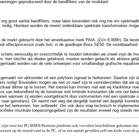
panningen geproduceerd door de bandfilters van de modulant.
een erg groot aantal bandfilters, maar laten bovendien ook nog toe om spektr
x nodig. Hierdoor worden de meest ondenkbare spektrale transformaties mogeli
de markt gebracht door het amerikaanse merk PAIA. (Zo'n 8.000fr). De beste 
 midi effectprocessor zoals bvb. in de goedkope Boss SE50. De instelbaarheid e
ts eenvoudig en overzichtelijk te houden tekenden we zowel voor de modulant 
hters -hier slechts als diodes getekend, moeten worden gedacht als aktieve ge
uik gemaakt worden van de vele ontwerpen voor smalbandige grafische equalis
gemaakt om akkoorden uit een polyfoon signaal te herkennen. Daartoe zijn dan 
ters nodig! Bovendien mogen we niet zo naief zijn te veronderstellen dat we
kaal diktee op te lossen. Het toestel kan immers niet wat wij klankkleur 
t los van bekendheid bij de luisteraar met timbrale konstanten (de ons oor be
nnen wanneer zij worden voortgebracht door instrumenten met een spektrale sam
aar gamelans). Dit neemt niet weg dat dergelijk toestel wel degelijk korrekte 
voor het herkennen, hier ontbreekt. Om ook deze stap technisch te implemen
pecifieke muzikale toepassingsgebied zijn de resultaten evewel nog steeds nie
 zijn voor het PC/MMX/Pentium platform ook vocoders beschikbaar gekomen die g
essor op de sound-card in de PC, of in een aantal gevallen zelf om kode voor de p