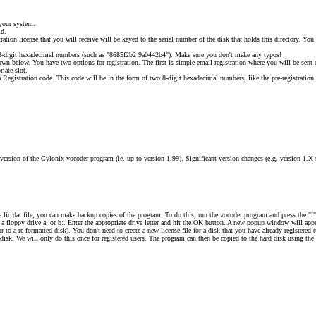
your system.
id.
ation license that you will receive will be keyed to the serial number of the disk that holds this directory. You 
o 8-digit hexadecimal numbers (such as "8685f2b2 9a0442b4"). Make sure you don't make any typos!
n below. You have two options for registration. The first is simple email registration where you will be sent o
iate slot.
Registration code. This code will be in the form of two 8-digit hexadecimal numbers, like the pre-registration
t version of the Cylonix vocoder program (ie. up to version 1.99). Significant version changes (e.g. version 1.X 
e lic.dat file, you can make backup copies of the program. To do this, run the vocoder program and press the "l"
 floppy drive a: or b:. Enter the appropriate drive letter and hit the OK button. A new popup window will appear
or to a re-formatted disk). You don't need to create a new license file for a disk that you have already registered
disk. We will only do this once for registered users. The program can then be copied to the hard disk using th