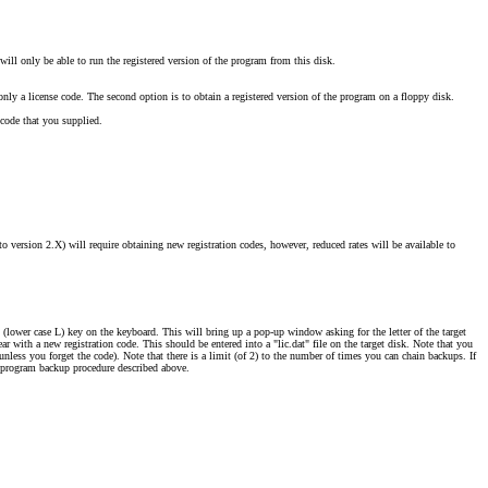
will only be able to run the registered version of the program from this disk.
nly a license code. The second option is to obtain a registered version of the program on a floppy disk.
 code that you supplied.
to version 2.X) will require obtaining new registration codes, however, reduced rates will be available to
 (lower case L) key on the keyboard. This will bring up a pop-up window asking for the letter of the target
 with a new registration code. This should be entered into a "lic.dat" file on the target disk. Note that you
 (unless you forget the code). Note that there is a limit (of 2) to the number of times you can chain backups. If
e program backup procedure described above.