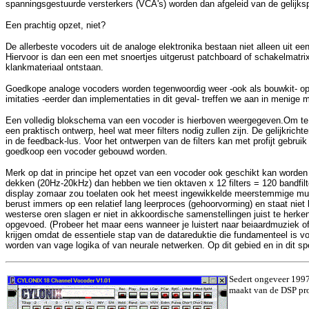
spanningsgestuurde versterkers (VCA's) worden dan afgeleid van de gelijks
Een prachtig opzet, niet?
De allerbeste vocoders uit de analoge elektronika bestaan niet alleen uit 
Hiervoor is dan een een met snoertjes uitgerust patchboard of schakelmatri
klankmateriaal ontstaan.
Goedkope analoge vocoders worden tegenwoordig weer -ook als bouwkit- op 
imitaties -eerder dan implementaties in dit geval- treffen we aan in menige
Een volledig blokschema van een vocoder is hierboven weergegeven.Om te sche
een praktisch ontwerp, heel wat meer filters nodig zullen zijn. De gelijkric
in de feedback-lus. Voor het ontwerpen van de filters kan met profijt gebr
goedkoop een vocoder gebouwd worden.
Merk op dat in principe het opzet van een vocoder ook geschikt kan worden 
dekken (20Hz-20kHz) dan hebben we tien oktaven x 12 filters = 120 bandfil
display zomaar zou toelaten ook het meest ingewikkelde meerstemmige muzi
berust immers op een relatief lang leerproces (gehoorvorming) en staat nie
westerse oren slagen er niet in akkoordische samenstellingen juist te herke
opgevoed. (Probeer het maar eens wanneer je luistert naar beiaardmuziek of n
krijgen omdat de essentiele stap van de datareduktie die fundamenteel is 
worden van vage logika of van neurale netwerken. Op dit gebied en in dit s
Sedert ongeveer 1997
maakt van de DSP proc