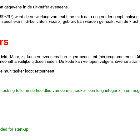
van gegevens in de uit-buffer eveneens.
96/97) werd de verwerking van real-time midi data nog verder geoptimaliseer
 specifieke midi-berichten, waarbij gebruik kan worden gemaakt van de kracht
rs
eld. Maar, zij kunnen eveneens hun eigen periociteit (her)programmeren. Di
ineonafhankelijke tijdseenheden. De kode kan verlopen volgens diverse stram
 multitasker loopt retourneert:
tasking teller in de hoofdlus van de multitasker- een long integer zijn om ne
ded for start-up