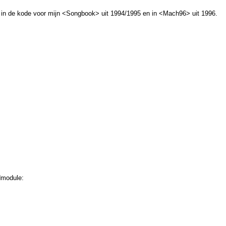
den in de kode voor mijn <Songbook> uit 1994/1995 en in <Mach96> uit 1996.
dmodule: