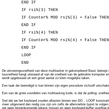
END IF
IF rsi%(3) THEN
IF Counter% MOD rsi%(3) = False THEN
END IF
IF rsi%(4) THEN
IF Counter% MOD rsi%(4) = False THEN
END IF
LOOP
END
De uitvoeringssnelheid van deze multitasker in gekompileerd Basic beloo
lussnelheid hangt uiteraard af van de snelheid van de gebruikte komputer e
wordt opgebouwd uit een groot aantal zo klein mogelijke taken.
Een taak die beeindigd is kan binnen zijn eigen procedure zichzelf uitschak
Een van de grote voordelen van multitasking kode, is dat de polling- snelh
Stel dat we het keyboard zouden aftasten binnen een DO... LOOP konstrukt
meer uitgevoerd dan nodig zou zijn om zelfs de allersnelste typist te volg
net geen binnenkomende tekens missen en geen keyboard-buffer overflow kri