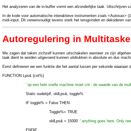
Het analyzeren van de in-buffer vormt een afzonderlijke taak. Uitschrijven 
In de kode voor automatische interaktieve instrumenten zoals <Autosax> (19
midi-input. Dit vereenvoudigt tevens sterk het terugvinden en dekoderen van
Autoregulering in Multitaske
We zagen dat taken zichzelf kunnen uitschakelen wanneer ze zijn afgehand
taak dient te worden uitgevoerd kunnen uitdrukken in absolute en dus mach
Eerst definieren we een funktie die het aantal lussen per sekonde waaraan de
FUNCTION Lps& (cnt%)
' op een hele snelle machine moet cnt - de waarde van de multi
Static oudetijd!, oldLps&, toggle%
IF toggle% = False THEN
Toggle%= TRUE
oldLps& = 15000
:' anything goes here. Only nee
ENDIF