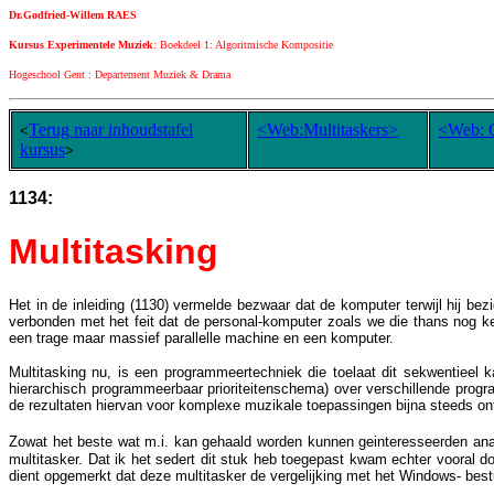
Dr.Godfried-Willem RAES
Kursus Experimentele Muziek
: Boekdeel 1: Algoritmische Kompositie
Hogeschool Gent : Departement Muziek & Drama
Terug naar inhoudstafel
<Web:Multitaskers>
<Web:
<
kursus
>
1134:
Multitasking
Het in de inleiding (1130) vermelde bezwaar dat de komputer terwijl hij be
verbonden met het feit dat de personal-komputer zoals we die thans nog ke
een trage maar massief parallelle machine en een komputer.
Multitasking nu, is een programmeertechniek die toelaat dit sekwentieel ka
hierarchisch programmeerbaar prioriteitenschema) over verschillende pro
de rezultaten hiervan voor komplexe muzikale toepassingen bijna steeds o
Zowat het beste wat m.i. kan gehaald worden kunnen geinteresseerden ana
multitasker. Dat ik het sedert dit stuk heb toegepast kwam echter vooral 
dient opgemerkt dat deze multitasker de vergelijking met het Windows- bes