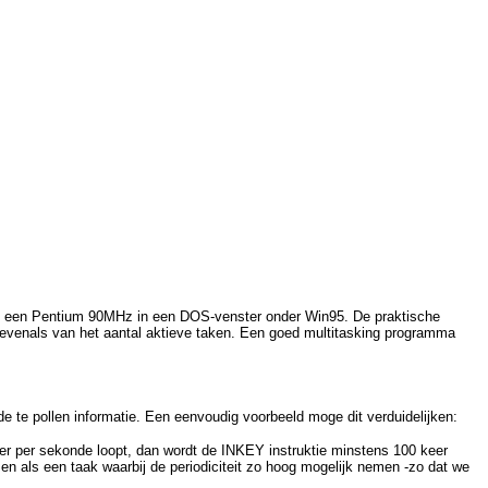
op een Pentium 90MHz in een DOS-venster onder Win95. De praktische
f evenals van het aantal aktieve taken. Een goed multitasking programma
e te pollen informatie. Een eenvoudig voorbeeld moge dit verduidelijken:
er per sekonde loopt, dan wordt de INKEY instruktie minstens 100 keer
n als een taak waarbij de periodiciteit zo hoog mogelijk nemen -zo dat we