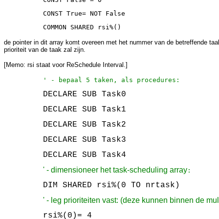
CONST True= NOT False
COMMON SHARED rsi%()
de pointer in dit array komt overeen met het nummer van de betreffende taak. 
prioriteit van de taak zal zijn.
[Memo: rsi staat voor ReSchedule Interval.]
' - bepaal 5 taken, als procedures:
DECLARE SUB Task0
DECLARE SUB Task1
DECLARE SUB Task2
DECLARE SUB Task3
DECLARE SUB Task4
' - dimensioneer het task-scheduling array
:
DIM SHARED rsi%(0 TO nrtask)
' - leg prioriteiten vast: (deze kunnen binnen de mu
rsi%(0)= 4