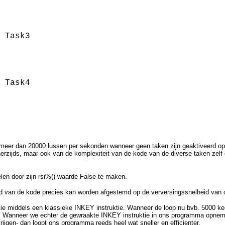
 Task3
 Task4
pt meer dan 20000 lussen per sekonden wanneer geen taken zijn geaktiveerd 
nerzijds, maar ook van de komplexiteit van de kode van de diverse taken zel
elen door zijn rsi%() waarde False te maken.
eid van de kode precies kan worden afgestemd op de verversingssnelheid van d
ie middels een klassieke INKEY instruktie. Wanneer de loop nu bvb. 5000 ke
en. Wanneer we echter de gewraakte INKEY instruktie in ons programma opneme
jgen- dan loopt ons programma reeds heel wat sneller en efficienter.