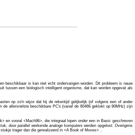
taken beschikbaar is kan niet echt ondervangen worden. Dit probleem is nauw
it tussen een biologisch intelligent organisme, dat kan worden opgevat als
ten op zo'n wijze dat hij de rekentijd gelijkelijk (of volgens een of ander
 de allersnelste beschikbare PC's (vanaf de 80486 geklokt op 90MHz) zijn
 en vooral <Mach96>, die integraal lopen onder een in Basic geschreven
 stuk, door parallel werkende analoge komputers werden opgelost. Overigens
stukje trager dan die gerealizeerd in <A Book of Moves>...