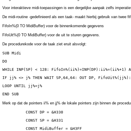
Voor interaktieve midi-toepassingen is een dergelijke aanpak zelfs imperat
De midi-routine -gedefinieerd als een taak- maakt hierbij gebruik van twee f
FifoIn%(0 TO MidiBuffer) voor de binnenkomende gegevens
FifoUit%(0 TO MidiBuffer) voor de uit te sturen gegevens.
De procedurekode voor de taak ziet eruit alsvolgt:
SUB Midi
DO
WHILE INP(SP) < 128: FifoIn%(ii%)=INP(DP):ii%=(ii%+1) A
IF jj% <> j% THEN WAIT SP,64,64: OUT DP, FifoUit%(jj%):
LOOP UNTIL jj%=j%
END SUB
Merk op dat de pointers ii% en jj% de lokale pointers zijn binnen de proce
CONST DP = &H330
CONST SP = &H331
CONST MidiBuffer = &H3FF