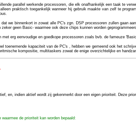
llende parallel werkende processoren, die elk onafhankelijk een taak te ver
k alleen praktisch toegankelijk wanneer hij gebruik maakte van zelf te prog
bus.
gt dat we binnenkort in zowat alle PC's zgn. DSP processoren zullen gaan a
-en zeker geen Basic- waarmee ook deze chips kunnen worden geprogrammeer
n met erg eenvoudige en goedkope processoren zoals bvb. de fameuze 'Basic 
snel toenemende kapaciteit van de PC's , hebben we gemeend ook het schrijv
ritmische kompositie, multitaskers zowat de enige overzichtelijke en handza
r
ef, en, indien aktief wordt zij gekenmerkt door een eigen prioriteit. Deze prio
n waarmee de prioriteit kan worden bepaald: