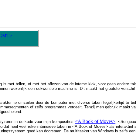
 GMT>
zig is met tellen, of met het aflezen van de interne klok, voor geen andere 
nnen wezenlijk een sekwentiele machine is. Dit maakt het grootste verschil u
rakter te omzeilen door de komputer met diverse taken tegelijkertijd te belas
grammasegmenten of zelfs programmas verdeelt. Tenzij men gebruik maakt van
ntgoochelend.
<A Book of Moves>,
lyzeren in de kode voor mijn komposities
<Songbook>
doordat heel veel rekenintensieve taken in <A Book of Moves> als interaktief
turingssysteem goed kan doorstaan. De multitasker van Windows is zelfs een 