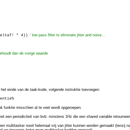
:' low pass filter to eliminate jitter and noise...
eltaT! * 4))
, behoudt dan de vorige waarde
 het einde van de taak-kode, volgende instruktie toevoegen:
entie%
& funktie misschien al te veel wordt opgeroepen.
met een periodiciteit van bvb. minstens 1Hz die een shared variable retourne
n multitasker nooit helemaal vrij van jitter kunnen worden gemaakt (tenzij na
val we trouwens beter geen multitasker hadden opgezet).