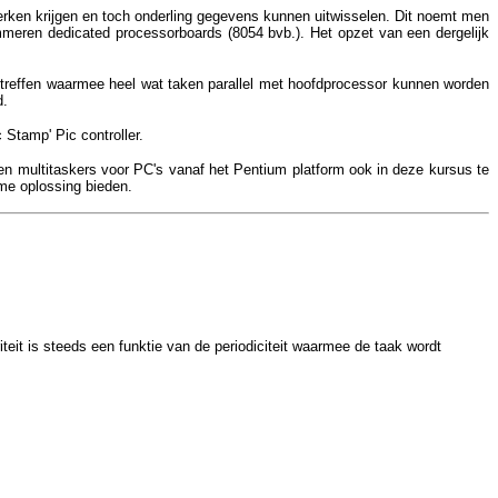
werken krijgen en toch onderling gegevens kunnen uitwisselen. Dit noemt men
rammeren dedicated processorboards (8054 bvb.). Het opzet van een dergelijk
antreffen waarmee heel wat taken parallel met hoofdprocessor kunnen worden
d.
Stamp' Pic controller.
en multitaskers voor PC's vanaf het Pentium platform ook in deze kursus te
me oplossing bieden.
riteit is steeds een funktie van de periodiciteit waarmee de taak wordt