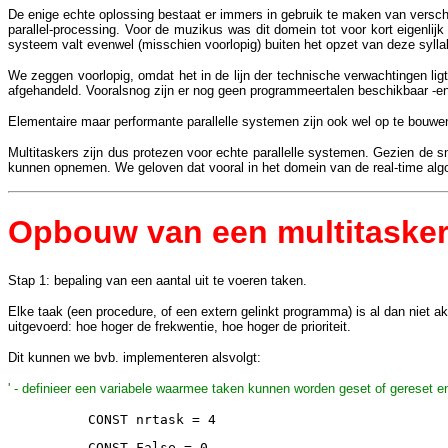
De enige echte oplossing bestaat er immers in gebruik te maken van verschi
parallel-processing. Voor de muzikus was dit domein tot voor kort eigenlij
systeem valt evenwel (misschien voorlopig) buiten het opzet van deze sylla
We zeggen voorlopig, omdat het in de lijn der technische verwachtingen li
afgehandeld. Vooralsnog zijn er nog geen programmeertalen beschikbaar 
Elementaire maar performante parallelle systemen zijn ook wel op te bouwe
Multitaskers zijn dus protezen voor echte parallelle systemen. Gezien de 
kunnen opnemen. We geloven dat vooral in het domein van de real-time algo
Opbouw van een multitaske
Stap 1: bepaling van een aantal uit te voeren taken.
Elke taak (een procedure, of een extern gelinkt programma) is al dan niet akti
uitgevoerd: hoe hoger de frekwentie, hoe hoger de prioriteit.
Dit kunnen we bvb. implementeren alsvolgt:
' - definieer een variabele waarmee taken kunnen worden geset of gereset e
CONST nrtask = 4
CONST False = 0