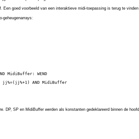
ief. Een goed voorbeeld van een interaktieve midi-toepassing is terug te vin
ifo-geheugenarrays:
ND MidiBuffer: WEND
 jj%=(jj%+1) AND MidiBuffer
dure. DP, SP en MidiBuffer werden als konstanten gedeklareerd binnen de hoof