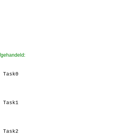
afgehandeld:
 Task0
 Task1
 Task2