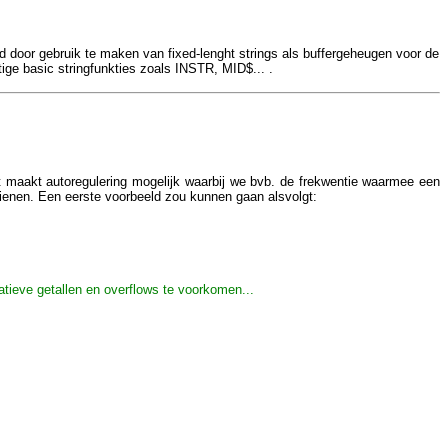
d door gebruik te maken van fixed-lenght strings als buffergeheugen voor de
ige basic stringfunkties zoals INSTR, MID$... .
t maakt autoregulering mogelijk waarbij we bvb. de frekwentie waarmee een
ienen. Een eerste voorbeeld zou kunnen gaan alsvolgt:
gatieve getallen en overflows te voorkomen...