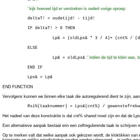
' kijk hoeveel tijd er verstreken is sedert vorige oproep:
deltaT! = oudetijd! - tijd!
IF deltaT! > 0 THEN
Lp& = (oldLps& * 3 / 4)+ (cnt% / (d
ELSE
:' indien de tijd te klein was
Lp& = oldLps&
END IF
Lps& = Lp&
END FUNCTION
Vervolgens kunnen we binnen elke taak die autoregulerend dient te zijn, aan
Rsi%(taaknummer) = Lps&(cnt%) / gewenstefrekw
Het nadeel van deze konstruktie is dat cnt% shared moet zijn en dat de Lps
Een alternatieve aanpak bestaat erin een zelfregulerende taak te schrijven 
Op te merken valt dat welke aanpak ook gekozen wordt, de kloktikken van ee
konstante en gelijke peiodiciteiten zouden worden uitgevoerd... in welks ge